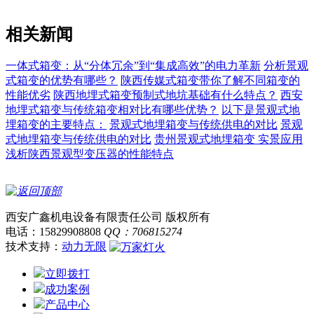
相关新闻
一体式箱变：从“分体冗余”到“集成高效”的电力革新
分析景观
式箱变的优势有哪些？
陕西传媒式箱变带你了解不同箱变的
性能优劣
陕西地埋式箱变预制式地坑基础有什么特点？
西安
地埋式箱变与传统箱变相对比有哪些优势？
以下是景观式地
埋箱变的主要特点：
景观式地埋箱变与传统供电的对比
景观
式地埋箱变与传统供电的对比
贵州景观式地埋箱变 实景应用
浅析陕西景观型变压器的性能特点
西安广鑫机电设备有限责任公司 版权所有
电话：15829908808
QQ：706815274
技术支持：
动力无限
立即拨打
成功案例
产品中心